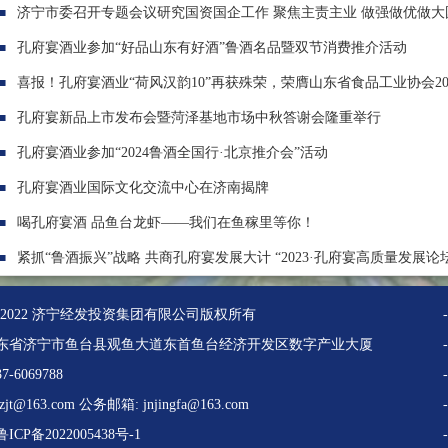
济宁市委召开专题会议研究国资国企工作 聚焦主责主业 做强做优做大国
孔府宴酒业参加“好品山东有好酒”鲁酒名品暨双节消费推介活动
喜报！孔府宴酒业“荷风汉韵10”再获殊荣，荣膺山东省食品工业协会202
孔府宴新品上市发布会暨菏泽基地市场中秋答谢会隆重举行
孔府宴酒业参加“2024鲁酒全国行·北京推介会”活动
孔府宴酒业国际文化交流中心在济南揭牌
喝孔府宴酒 品鱼台龙虾——我们在鱼稼里等你！
紧抓“鲁酒振兴”战略 共商孔府宴发展大计 “2023·孔府宴高质量发展论
ight 2022 济宁经发投资集团有限公司版权所有
东省济宁市鱼台县观鱼大道东首鱼台经济开发区数字产业大厦
-6069788
tzjt@163.com 公务邮箱: jnjingfa@163.com
CP备2022005438号-1