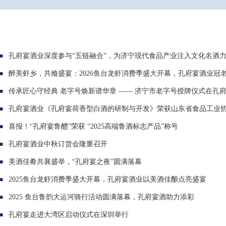
孔府宴酒业深度参与“五链融合”，为济宁现代食品产业注入文化名酒
醉美虾乡，共飨盛宴：2026鱼台龙虾消费季盛大开幕，孔府宴酒业冠名
传承匠心守经典 老字号焕新谱华章 —— 济宁市老字号授牌仪式在孔
孔府宴酒业《孔府宴荷香型白酒的研制与开发》荣获山东省食品工业
喜报！“孔府宴鲁醴”荣获 “2025高端鲁酒标志产品”称号
孔府宴酒业中秋订货会隆重召开
美酒佳肴共襄盛举，“孔府宴之夜”圆满落幕
2025鱼台龙虾消费季盛大开幕，孔府宴酒业以美酒佳酿点亮盛宴
2025 鱼台鲁韵大运河骑行活动圆满落幕，孔府宴酒助力添彩​
孔府宴走进大湾区启动仪式在深圳举行