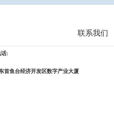
联系我们
电话
:
东首鱼台经济开发区数字产业大厦